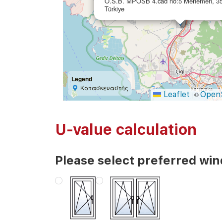
O.S.B. MPOSB 4.cad no:5 Menemen, 356
Türkiye
Legend
Κατασκευαστής
Leaflet
Open
|
©
U-value calculation
Please select preferred wi