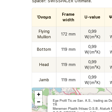
Spacer: SWISSPACER Ultimate.
Frame
Όνομα
U-value
Ψ
width
Flying
0,99
172 mm
Mullion
W/(m²K)
0,99
Bottom
119 mm
W/(m²K)
0,99
Head
119 mm
W/(m²K)
0,99
Jamb
119 mm
W/(m²K)
+
Ege Profil Tic.ve San. A.S., trading as D
−
TR
Menemen Plastik Ihtisas O.S.B, Ataturk P