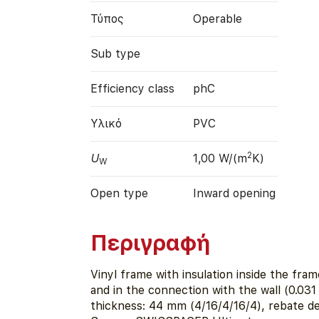
Τύπος
Operable
Sub type
Efficiency class
phC
Υλικό
PVC
2
U
1,00 W/(m
K)
W
Open type
Inward opening
Περιγραφή
Vinyl frame with insulation inside the fra
and in the connection with the wall (0.03
thickness: 44 mm (4/16/4/16/4), rebate d