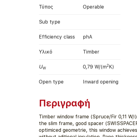
Τύπος
Operable
Sub type
Efficiency class
phA
Υλικό
Timber
2
U
0,79 W/(m
K)
W
Open type
Inward opening
Περιγραφή
Timber window frame (Spruce/Fir 0,11 W/(
the slim frame, good spacer (SWISSPACER
optimiced geometrie, this window achieve
without aditional insulation. Pane thickne