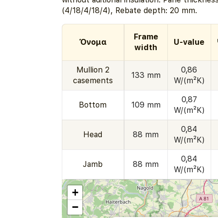
(4/18/4/18/4), Rebate depth: 20 mm.
Frame
Όνομα
U-value
width
Mullion 2
0,86
133 mm
casements
W/(m²K)
0,87
Bottom
109 mm
W/(m²K)
0,84
Head
88 mm
W/(m²K)
0,84
Jamb
88 mm
W/(m²K)
+
−