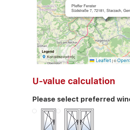
Pfeffer Fenster
Südstraße 7, 72181, Starzach, Ge
Legend
Κατασκευαστής
Leaflet
Open
|
©
U-value calculation
Please select preferred wi