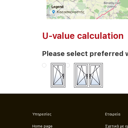
Legend
Κατασκευαστής
U-value calculation
Please select preferred 
Υπηρεσίες
Εταιρεία
Home page
Σχετικά με ε