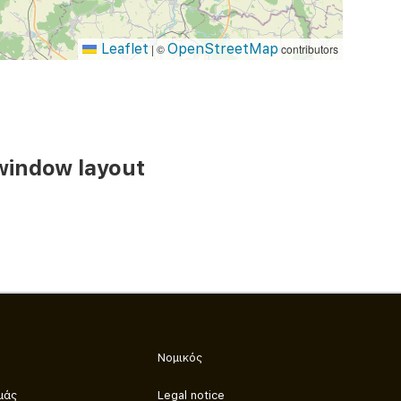
Leaflet
OpenStreetMap
|
©
contributors
window layout
Νομικός
μάς
Legal notice