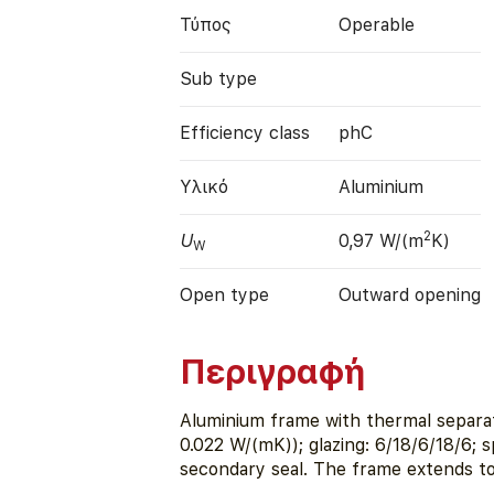
Τύπος
Operable
Sub type
Efficiency class
phC
Υλικό
Aluminium
2
U
0,97 W/(m
K)
W
Open type
Outward opening
Περιγραφή
Aluminium frame with thermal separat
0.022 W/(mK)); glazing: 6/18/6/18/6;
secondary seal. The frame extends to