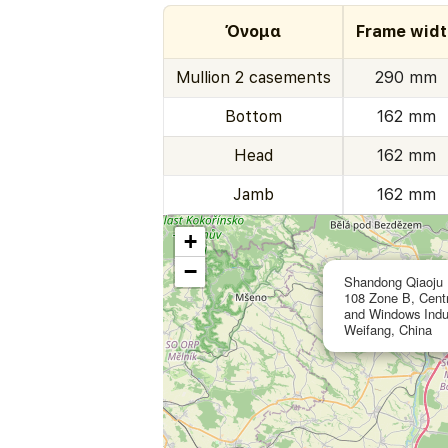
Όνομα
Frame widt
Mullion 2 casements
290 mm
Bottom
162 mm
Head
162 mm
Jamb
162 mm
+
−
Shandong Qiaoju 
108 Zone B, Cent
and Windows Indus
Weifang, China