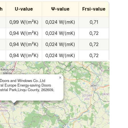
h
U-value
Ψ-value
Frsi-value
0,99 W/(m²K)
0,024 W/(mK)
0,71
0,94 W/(m²K)
0,024 W/(mK)
0,72
0,94 W/(m²K)
0,024 W/(mK)
0,72
0,94 W/(m²K)
0,024 W/(mK)
0,72
×
Doors and Windows Co.,Ltd
ral Europe Energy-saving Doors
trial Park,Linqu County, 262609,