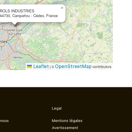
×
ROLS INDUSTRIES
, 44730, Carquefou ‐ Cédex, France
Leaflet
OpenStreetMap
|
©
contributors
Legal
 nous
Mentions légales
Avertissement