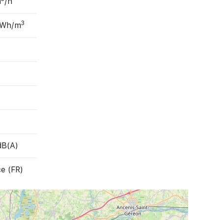
m
/h
3
 Wh/m
dB(A)
e (FR)