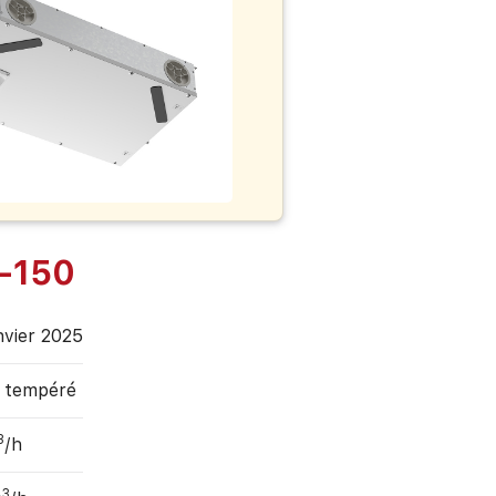
-150
nvier 2025
, tempéré
3
/h
3