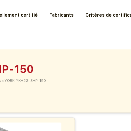
llement certifié
Fabricants
Critères de certific
P-150
>
s
YORK YKH2G-SHP-150