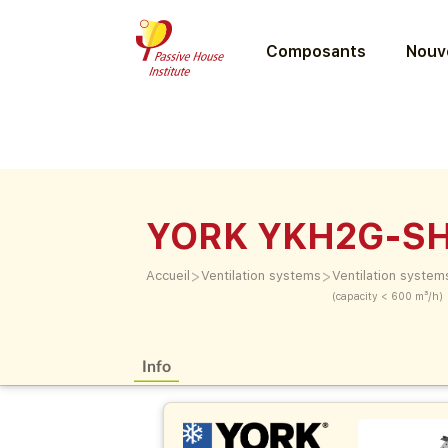
Composants
Nouve
YORK YKH2G-SH
>
>
Accueil
Ventilation systems
Ventilation system
(capacity < 600 m³/h)
Info