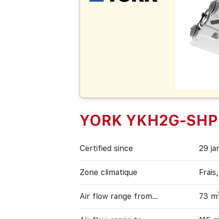
YORK YKH2G-SHP
Certified since
29 ja
Zone climatique
Frais
Air flow range from…
73 m