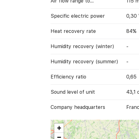
Air flow range to…
115 
Specific electric power
0,30
Heat recovery rate
84%
Humidity recovery (winter)
-
Humidity recovery (summer)
-
Efficiency ratio
0,65
Sound level of unit
43,1 
Company headquarters
Franc
+
−