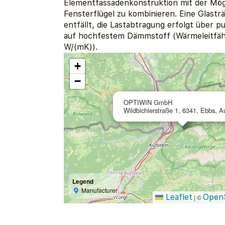
Elementfassadenkonstruktion mit der Mögl
Fensterflügel zu kombinieren. Eine Glast
entfällt, die Lastabtragung erfolgt über 
auf hochfestem Dämmstoff (Wärmeleitfähi
W/(mK)).
+
−
OPTIWIN GmbH
Wildbichlerstraße 1, 6341, Ebbs, Au
Legend
Manufacturer
Leaflet
Open
|
©