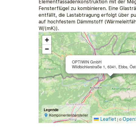
Elementfassadenkonstruktion mit der Mögl
Fensterflügel zu kombinieren. Eine Glast
entfällt, die Lastabtragung erfolgt über 
auf hochfestem Dämmstoff (Wärmeleitfähi
W/(mK)).
+
−
OPTIWIN GmbH
Wildbichlerstraße 1, 6341, Ebbs, Öst
Legende
Komponentenhersteller
Leaflet
Open
|
©