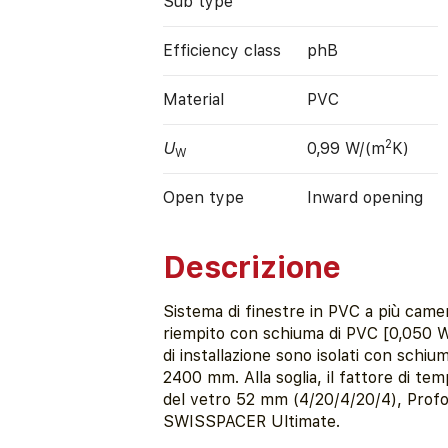
Sub type
Efficiency class
phB
Material
PVC
2
U
0,99 W/(m
K)
W
Open type
Inward opening
Descrizione
Sistema di finestre in PVC a più came
riempito con schiuma di PVC [0,050 W/
di installazione sono isolati con sch
2400 mm. Alla soglia, il fattore di t
del vetro 52 mm (4/20/4/20/4), Profo
SWISSPACER Ultimate.