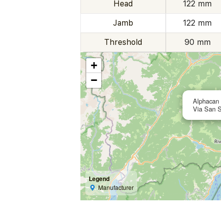
Head
122 mm
Jamb
122 mm
Threshold
90 mm
+
−
Alphacan
Via San S
Legend
Manufacturer