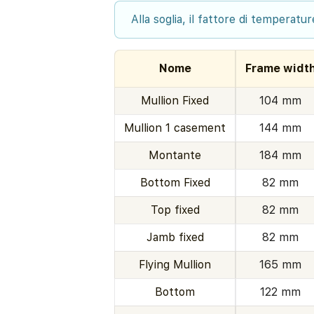
Alla soglia, il fattore di temperatu
Nome
Frame widt
Mullion Fixed
104 mm
Mullion 1 casement
144 mm
Montante
184 mm
Bottom Fixed
82 mm
Top fixed
82 mm
Jamb fixed
82 mm
Flying Mullion
165 mm
Bottom
122 mm