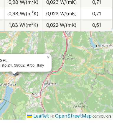
0,98 W/(m²K)
0,023 W/(mK)
0,71
0,98 W/(m²K)
0,023 W/(mK)
0,71
1,83 W/(m²K)
0,022 W/(mK)
0,51
×
 SRL
isto,24, 38062, Arco, Italy
Leaflet
OpenStreetMap
|
©
contributors