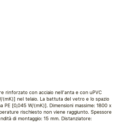
re rinforzato con acciaio nell'anta e con uPVC
(mK)] nel telaio. La battuta del vetro e lo spazio
iuma PE [0,045 W/(mK)]. Dimensioni massime: 1800 x
emperature rischiesto non viene raggiunto. Spessore
ndità di montaggio: 15 mm. Distanziatore: