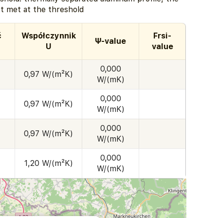
t met at the threshold
ć
Współczynnik
Frsi-
Ψ-value
U
value
0,000
0,97 W/(m²K)
W/(mK)
0,000
0,97 W/(m²K)
W/(mK)
0,000
0,97 W/(m²K)
W/(mK)
0,000
1,20 W/(m²K)
W/(mK)