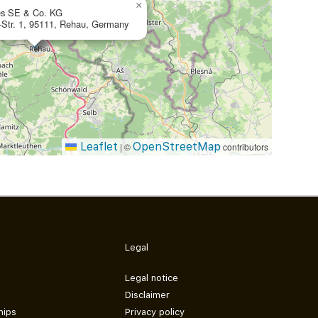
×
es SE & Co. KG
Str. 1, 95111, Rehau, Germany
Leaflet
OpenStreetMap
|
©
contributors
Legal
Legal notice
Disclaimer
hips
Privacy policy