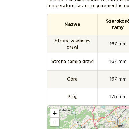
temperature factor requirement is no
Szerokoś
Nazwa
ramy
Strona zawiasów
167 mm
drzwi
Strona zamka drzwi
167 mm
Góra
167 mm
Próg
125 mm
+
−