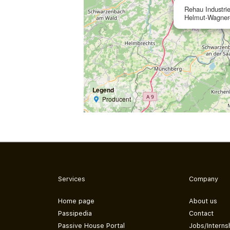
Rehau Industri
Helmut-Wagner-
Legend
Producent
Services
Company
Home page
About us
Passipedia
Contact
Passive House Portal
Jobs/Interns