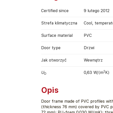
Certified since
9 lutego 2012
Strefa klimatyczna
Cool, temperat
Surface material
PVC
Door type
Drzwi
Jak otworzyć
Wewnątrz
2
U
0,63 W/(m
K)
D
Opis
Door frame made of PVC profiles witho
(thickness 76 mm) covered by PVC pan
72 mm): PU-foam 0.030 W/(mK); thres