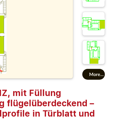
More...
, mit Füllung
g flügelüberdeckend –
profile in Türblatt und