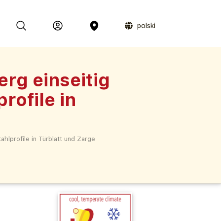
polski
rg einseitig
rofile in
hlprofile in Türblatt und Zarge