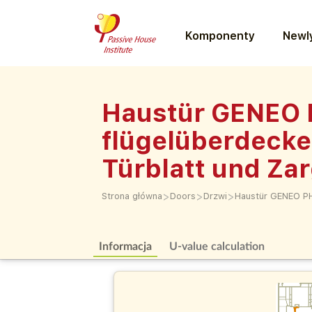
Komponenty
Newly
Haustür GENEO P
flügelüberdecken
Türblatt und Za
>
>
>
Strona główna
Doors
Drzwi
Haustür GENEO PHZ
Informacja
U-value calculation