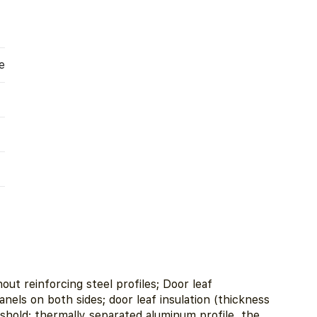
e
ut reinforcing steel profiles; Door leaf
els on both sides; door leaf insulation (thickness
hold: thermally separated aluminum profile, the