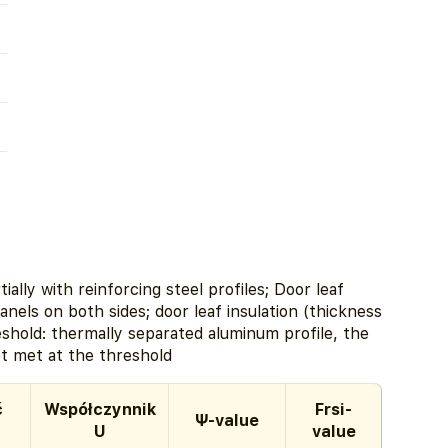
ally with reinforcing steel profiles; Door leaf
els on both sides; door leaf insulation (thickness
hold: thermally separated aluminum profile, the
t met at the threshold
ć
Współczynnik
Frsi-
Ψ-value
U
value