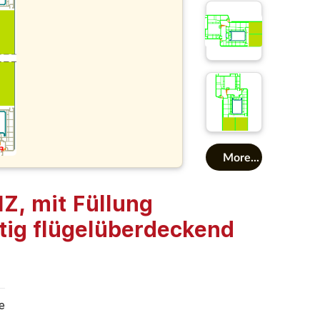
More...
, mit Füllung
tig flügelüberdeckend
e