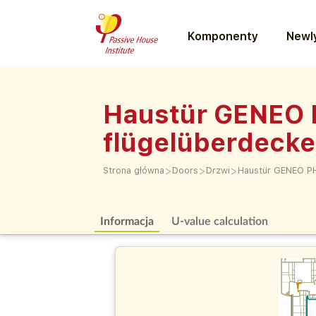
Komponenty
Newly
Haustür GENEO P
flügelüberdeck
>
>
>
Strona główna
Doors
Drzwi
Haustür GENEO PH
Informacja
U-value calculation