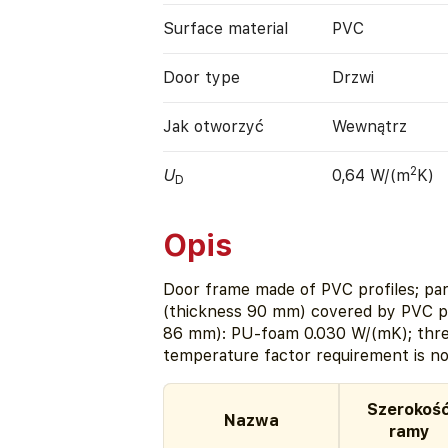
Surface material
PVC
Door type
Drzwi
Jak otworzyć
Wewnątrz
2
U
0,64 W/(m
K)
D
Opis
Door frame made of PVC profiles; parti
(thickness 90 mm) covered by PVC pan
86 mm): PU-foam 0.030 W/(mK); thres
temperature factor requirement is no
Szerokoś
Nazwa
ramy