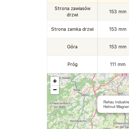
Strona zawiasów
153 mm
drzwi
Strona zamka drzwi
153 mm
Góra
153 mm
Próg
111 mm
+
−
Rehau Industri
Helmut-Wagner-