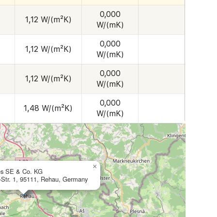
0,000
1,12 W/(m²K)
W/(mK)
0,000
1,12 W/(m²K)
W/(mK)
0,000
1,12 W/(m²K)
W/(mK)
0,000
1,48 W/(m²K)
W/(mK)
×
es SE & Co. KG
Str. 1, 95111, Rehau, Germany