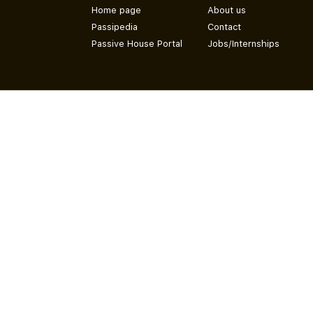
Home page
About us
Passipedia
Contact
Passive House Portal
Jobs/Internships