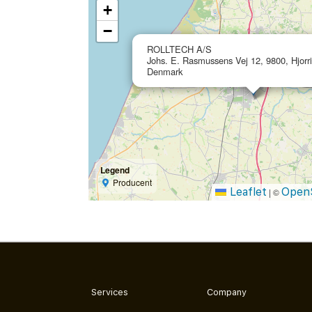
+
−
ROLLTECH A/S
Johs. E. Rasmussens Vej 12, 9800, Hjorr
Denmark
Legend
Producent
Leaflet
Open
|
©
Services
Company