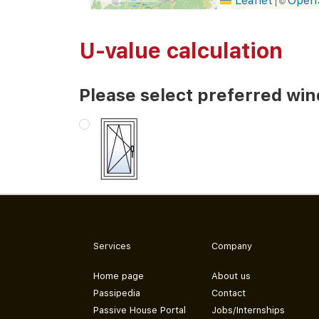
Leaflet
Open
|
©
U-value calculation
Please select preferred wi
Services
Company
Home page
About us
Passipedia
Contact
Passive House Portal
Jobs/Internships