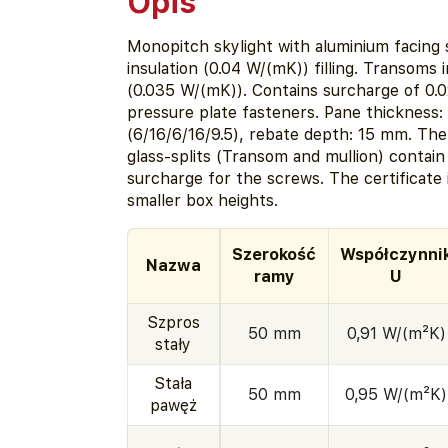
Opis
Monopitch skylight with aluminium facing 
insulation (0.04 W/(mK)) filling. Transoms
(0.035 W/(mK)). Contains surcharge of 0.
pressure plate fasteners. Pane thickness
(6/16/6/16/9.5), rebate depth: 15 mm. The
glass-splits (Transom and mullion) contai
surcharge for the screws. The certificate i
smaller box heights.
Szerokość
Współczynni
Nazwa
ramy
U
Szpros
50 mm
0,91 W/(m²K)
stały
Stała
50 mm
0,95 W/(m²K)
pawęż