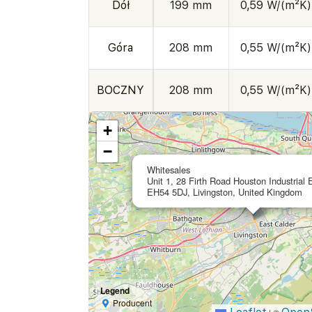
Dół
199 mm
0,59 W/(m²K)
Góra
208 mm
0,55 W/(m²K)
BOCZNY
208 mm
0,55 W/(m²K)
+
−
Whitesales
Unit 1, 28 Firth Road Houston Industrial 
EH54 5DJ, Livingston, United Kingdom
Legend
Producent