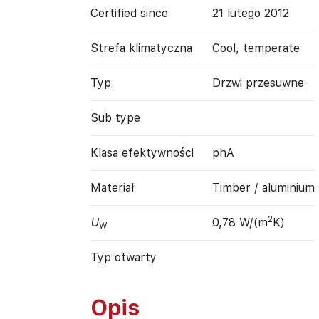
Certified since
21 lutego 2012
Strefa klimatyczna
Cool, temperate
Typ
Drzwi przesuwne
Sub type
Klasa efektywności
phA
Materiał
Timber / aluminium
2
U
0,78 W/(m
K)
W
Typ otwarty
Opis