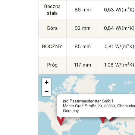
Boczna
86 mm
0,53 W/(m²K)
stała
Góra
92 mm
0,84 W/(m²K)
BOCZNY
85 mm
0,81 W/(m²K)
Próg
117 mm
1,08 W/(m²K)
+
−
pro Passivhausfenster GmbH
Martin-Greif-Straße 20, 83080, Oberaudor
Germany