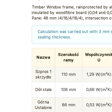
Timber Window frame, rainprotected by al
insulated by woodfibre board (0,04 and 0
Pane: 48 mm (4/18/4/18/4), intersection o
Calculation was carried out with 3 mm
sealing thickness.
Szerokość
Współczynni
Nazwa
ramy
U
Szpros 1
110 mm
1,29 W/(m²K)
skrzydło
Dół stała
108 mm
0,66 W/(m²K)
Górna
86 mm
0,53 W/(m²K)
Ustalone