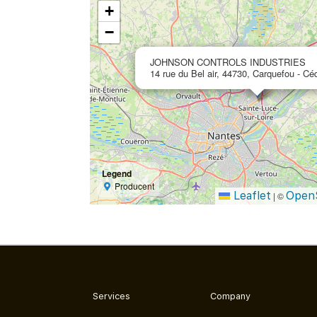
+
−
JOHNSON CONTROLS INDUSTRIES
14 rue du Bel air, 44730, Carquefou ‐ Cé
Legend
Producent
Leaflet
Open
|
©
Services
Company