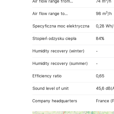
3
Air flow range from…
74 m
/h
3
Air flow range to…
98 m
/h
Specyficzna moc elektryczna
0,28 Wh
Stopień odzysku ciepła
84%
Humidity recovery (winter)
-
Humidity recovery (summer)
-
Efficiency ratio
0,65
Sound level of unit
45,6 dB(
Company headquarters
France (