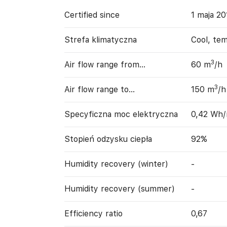
Certified since
1 maja 20
Strefa klimatyczna
Cool, te
3
Air flow range from…
60 m
/h
3
Air flow range to…
150 m
/h
Specyficzna moc elektryczna
0,42 Wh
Stopień odzysku ciepła
92%
Humidity recovery (winter)
-
Humidity recovery (summer)
-
Efficiency ratio
0,67