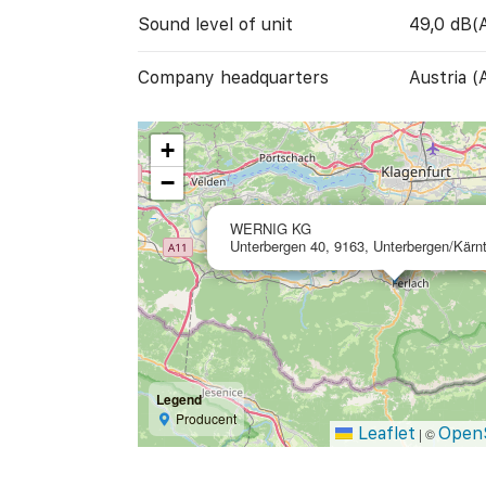
Sound level of unit
49,0 dB(
Company headquarters
Austria (
+
−
WERNIG KG
Unterbergen 40, 9163, Unterbergen/Kärnt
Legend
Producent
Leaflet
Open
|
©