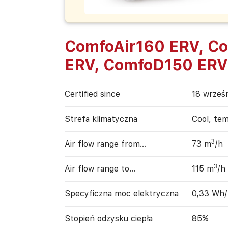
ComfoAir160 ERV, C
ERV, ComfoD150 ERV
Certified since
18 wrześ
Strefa klimatyczna
Cool, te
3
Air flow range from…
73 m
/h
3
Air flow range to…
115 m
/h
Specyficzna moc elektryczna
0,33 Wh
Stopień odzysku ciepła
85%