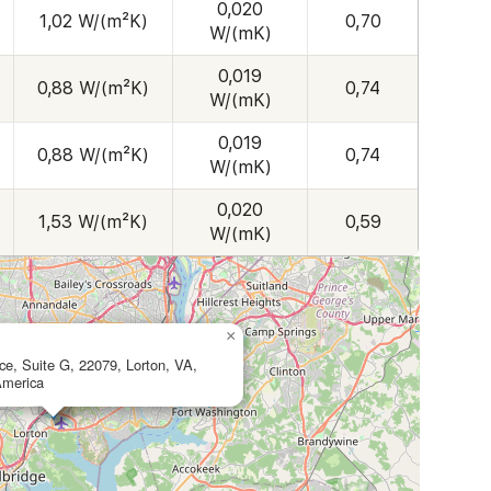
0,020
1,02 W/(m²K)
0,70
W/(mK)
0,019
0,88 W/(m²K)
0,74
W/(mK)
0,019
0,88 W/(m²K)
0,74
W/(mK)
0,020
1,53 W/(m²K)
0,59
W/(mK)
×
ce, Suite G, 22079, Lorton, VA,
America