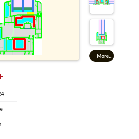
More...
+
24
te
m