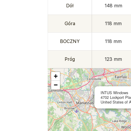
Dół
148 mm
Góra
118 mm
BOCZNY
118 mm
Próg
123 mm
+
−
INTUS Windows
4702 Lockport Pla
United States of 