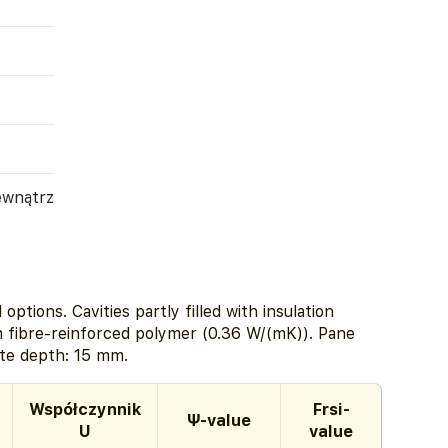
ewnątrz
options. Cavities partly filled with insulation
 fibre-reinforced polymer (0.36 W/(mK)). Pane
ate depth: 15 mm.
Współczynnik
Frsi-
Ψ-value
U
value