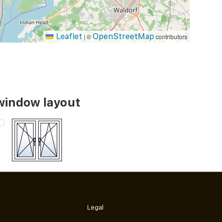
Leaflet
OpenStreetMap
|
©
contributors
window layout
Legal