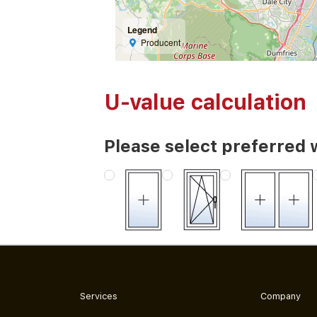
Legend
Producent
U-value calculation
Please select preferred 
Services
Company