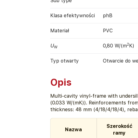
Sub type
Klasa efektywności
phB
Materiał
PVC
2
U
0,80 W/(m
K)
W
Typ otwarty
Otwarcie do w
Opis
Multi-cavity vinyl-frame with undersill 
(0.033 W/(mK)). Reinforcements from
thickness: 48 mm (4/18/4/18/4), reb
Szerokość
Nazwa
ramy