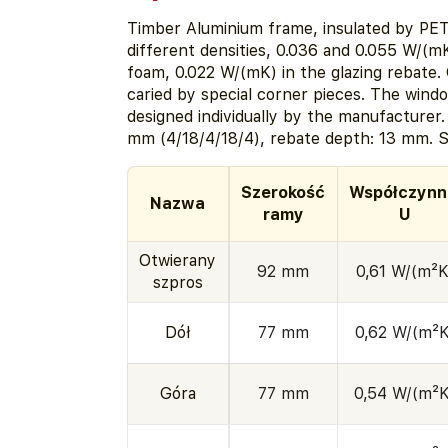
Timber Aluminium frame, insulated by PE
different densities, 0.036 and 0.055 W/(m
foam, 0.022 W/(mK) in the glazing rebate. 
caried by special corner pieces. The window
designed individually by the manufacturer
mm (4/18/4/18/4), rebate depth: 13 mm. S
Szerokość
Współczynn
Nazwa
ramy
U
Otwierany
92 mm
0,61 W/(m²K
szpros
Dół
77 mm
0,62 W/(m²K
Góra
77 mm
0,54 W/(m²K