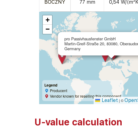
BOCZNY
77 mm
0,54 W/(m²K
+
−
pro Passivhausfenster GmbH
Martin-Greif-Straße 20, 83080, Oberaudor
Germany
Legend
Producent
Vendor known for reselling this component
Leaflet
Open
|
©
U-value calculation