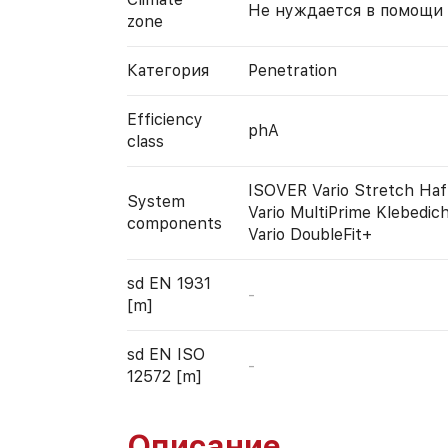
Не нуждается в помощи
zone
Категория
Penetration
Efficiency
phA
class
ISOVER Vario Stretch Haf
System
Vario MultiPrime Klebedi
components
Vario DoubleFit+
sd EN 1931
-
[m]
sd EN ISO
-
12572 [m]
Описание