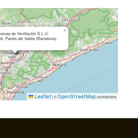
×
temas de Ventilación S.L.U.
0, Parets del Vallès (Barcelona),
Leaflet
OpenStreetMap
|
©
contributors