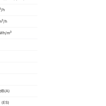
3
/h
3
m
/h
3
 Wh/m
 dB(A)
 (ES)