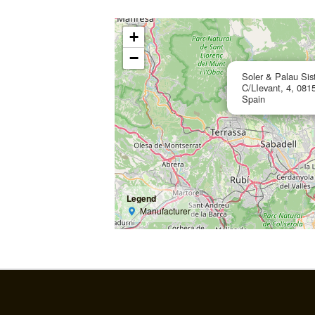
+
−
Soler & Palau Sis
C/LIevant, 4, 0815
Spain
Legend
Manufacturer