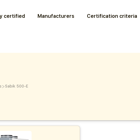
y certified
Manufacturers
Certification criteria
>
s
Sabik 500-E