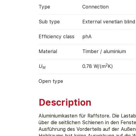
Type
Connection
Sub type
External venetian blind
Efficiency class
phA
Material
Timber / aluminium
2
U
0.78 W/(m
K)
W
Open type
Description
Aluminiumkasten für Raffstore. Die Lastab
über die seitlichen Schienen in den Fenst
Ausführung des Vorderteils auf der Außen
Hohlraums hat keine Auswirkung auf die 