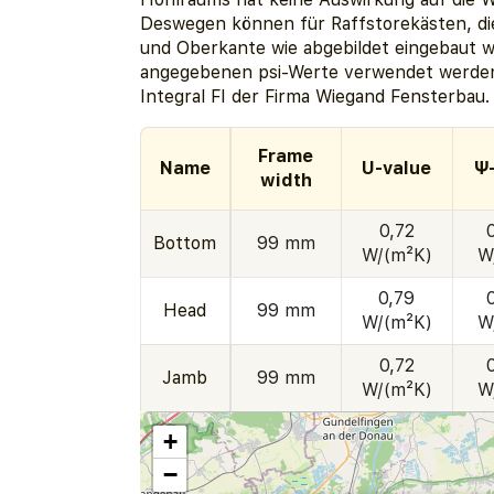
Deswegen können für Raffstorekästen, die
und Oberkante wie abgebildet eingebaut w
angegebenen psi-Werte verwendet werden
Integral FI der Firma Wiegand Fensterbau.
Frame
Name
U-value
Ψ
width
0,72
Bottom
99 mm
W/(m²K)
W
0,79
Head
99 mm
W/(m²K)
W
0,72
Jamb
99 mm
W/(m²K)
W
+
−