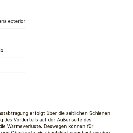
ana exterior
io
astabtragung erfolgt über die seitlichen Schienen
 des Vorderteils auf der Außenseite des
 die Wärmeverluste. Deswegen können für
r- und Oberkante wie abgebildet eingebaut werden,