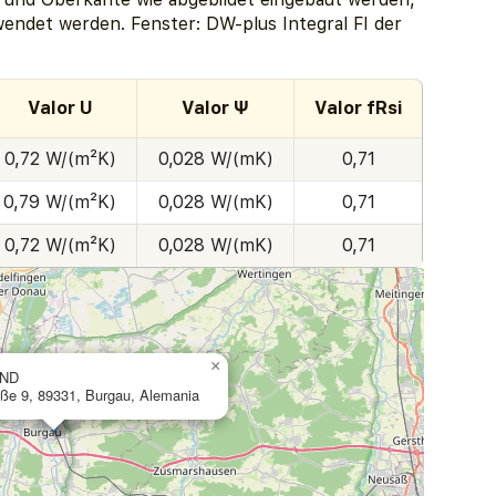
endet werden. Fenster: DW-plus Integral FI der
Valor U
Valor Ψ
Valor fRsi
0,72 W/(m²K)
0,028 W/(mK)
0,71
0,79 W/(m²K)
0,028 W/(mK)
0,71
0,72 W/(m²K)
0,028 W/(mK)
0,71
×
ND
ße 9, 89331, Burgau, Alemania