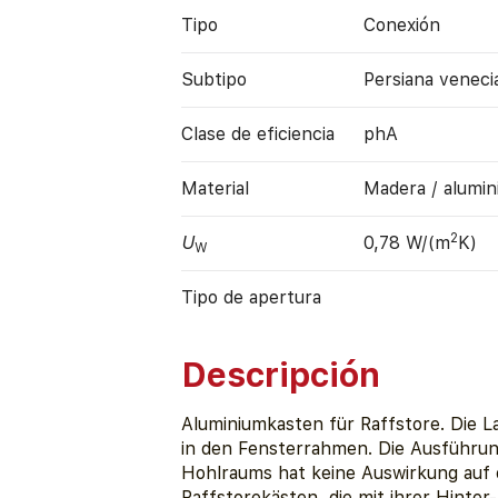
Tipo
Conexión
Subtipo
Persiana veneci
Clase de eficiencia
phA
Material
Madera / alumin
2
U
0,78 W/(m
K)
W
Tipo de apertura
Descripción
Aluminiumkasten für Raffstore. Die L
in den Fensterrahmen. Die Ausführung
Hohlraums hat keine Auswirkung auf
Raffstorekästen, die mit ihrer Hinte