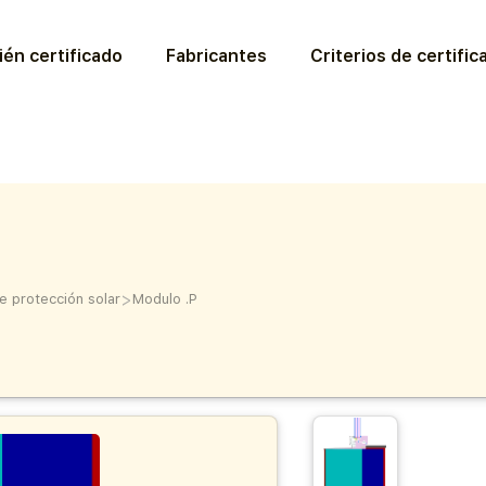
ién certificado
Fabricantes
Criterios de certific
>
e protección solar
Modulo .P