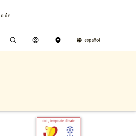
ación
español