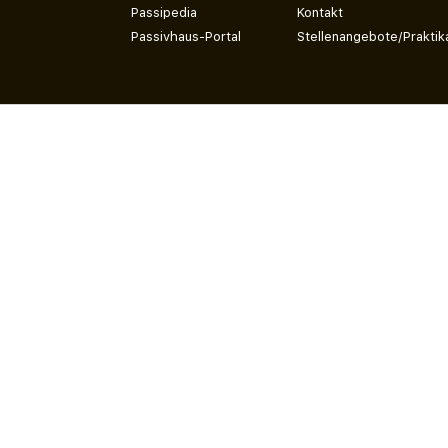
Passipedia
Kontakt
Passivhaus-Portal
Stellenangebote/Praktik