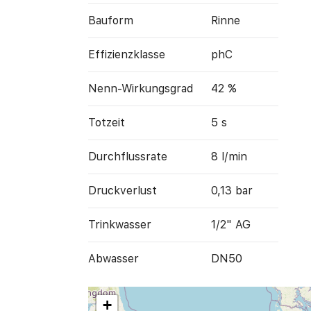
Bauform
Rinne
Effizienz­klasse
phC
Nenn-Wirkungs­grad
42 %
Totzeit
5 s
Durch­flussrate
8 l/min
Druckverlust
0,13 bar
Trink­wasser
1/2" AG
Abwasser
DN50
+