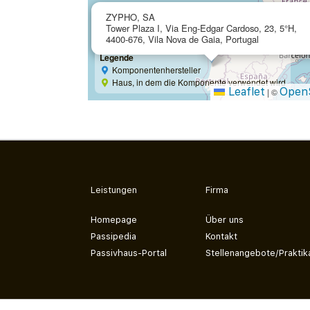
ZYPHO, SA
Tower Plaza I, Via Eng-Edgar Cardoso, 23, 5°H,
4400-676, Vila Nova de Gaia, Portugal
Legende
Komponentenhersteller
Haus, in dem die Komponente verwendet wird
Leaflet
Open
|
©
Leistungen
Firma
Homepage
Über uns
Passipedia
Kontakt
Passivhaus-Portal
Stellenangebote/Praktik