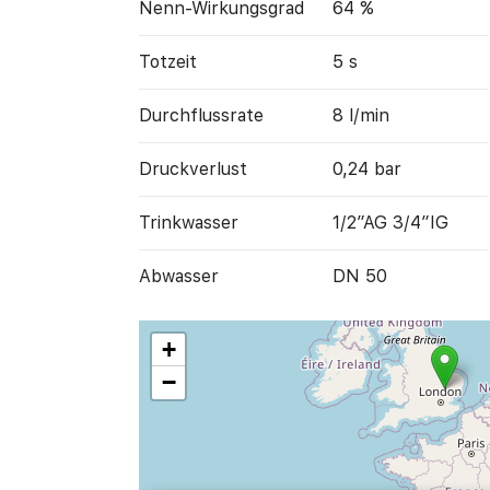
Nenn-Wirkungs­grad
64 %
Totzeit
5 s
Durch­flussrate
8 l/min
Druckverlust
0,24 bar
Trink­wasser
1/2”AG 3/4”IG
Abwasser
DN 50
+
−