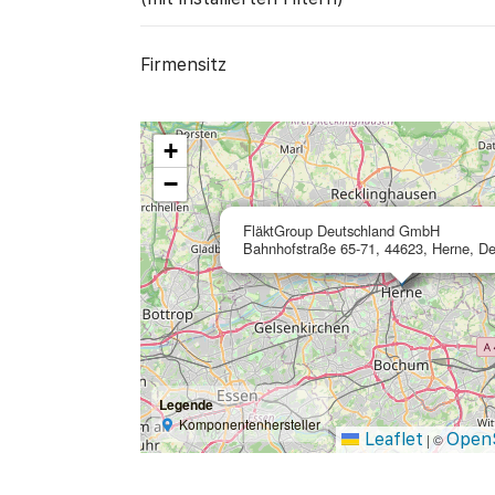
Firmensitz
+
−
FläktGroup Deutschland GmbH
Bahnhofstraße 65-71, 44623, Herne, De
Legende
Komponentenhersteller
Leaflet
Open
|
©