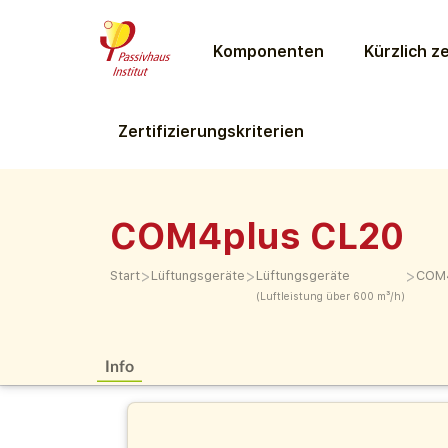
Komponenten
Kürzlich ze
Zertifizierungs­kriterien
COM4plus CL20
>
>
>
Start
Lüftungs­geräte
Lüftungs­geräte
COM4
(Luftleistung über 600 m³/h)
Info