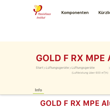
Komponenten
Kürzli
GOLD F RX MPE 
>
>
Start
Lüftungs­geräte
Lüftungs­geräte
(Luftleistung über 600 m³/h)
Info
GOLD F RX MPE Al