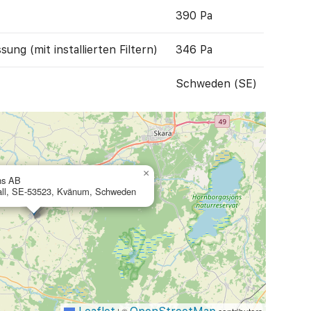
390 Pa
ung (mit installierten Filtern)
346 Pa
Schweden (SE)
×
ns AB
all, SE-53523, Kvänum, Schweden