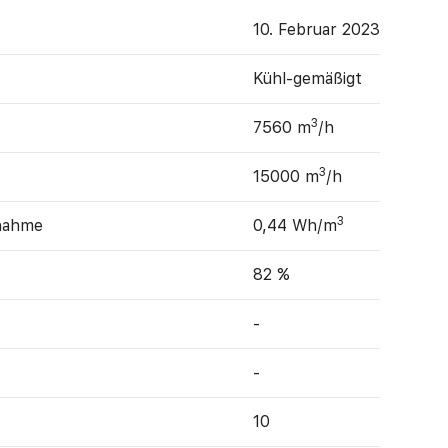
10. Februar 2023
Kühl-gemäßigt
3
7560 m
/h
3
15000 m
/h
3
fnahme
0,44 Wh/m
82 %
-
-
10