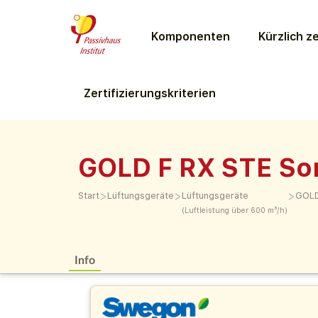
Komponenten
Kürzlich ze
Zertifizierungs­kriterien
GOLD F RX STE So
>
>
>
Start
Lüftungs­geräte
Lüftungs­geräte
GOLD
(Luftleistung über 600 m³/h)
Info