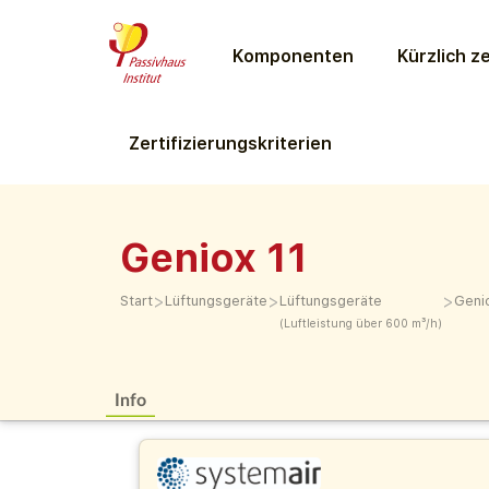
Komponenten
Kürzlich ze
Zertifizierungs­kriterien
Geniox 11
>
>
>
Start
Lüftungs­geräte
Lüftungs­geräte
Geni
(Luftleistung über 600 m³/h)
Info