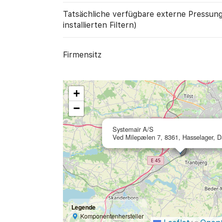
Tatsächliche verfügbare externe Pressung
installierten Filtern)
Firmensitz
+
−
Systemair A/S
Ved Milepælen 7, 8361, Hasselager, 
Legende
Komponentenhersteller