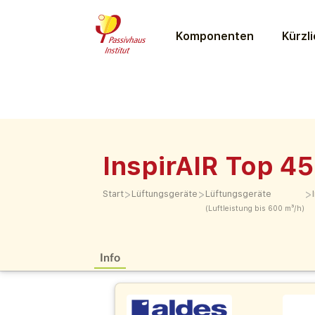
Komponenten
Kürzli
InspirAIR Top 45
>
>
>
Start
Lüftungs­geräte
Lüftungs­geräte
(Luftleistung bis 600 m³/h)
Info