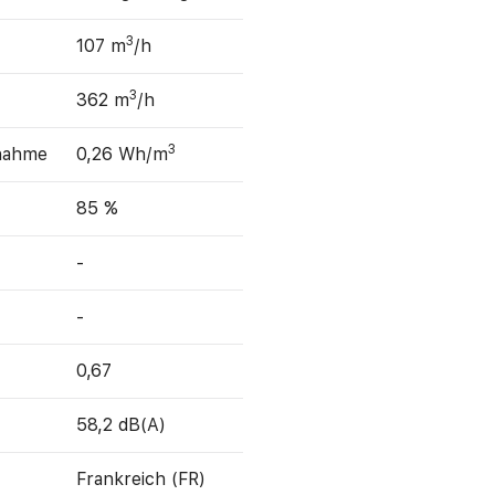
3
107 m
/h
3
362 m
/h
3
fnahme
0,26 Wh/m
85 %
-
-
0,67
58,2 dB(A)
Frankreich (FR)