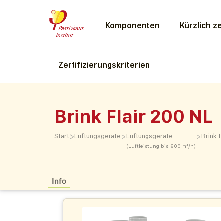
Komponenten
Kürzlich ze
Zertifizierungs­kriterien
Brink Flair 200 NL
>
>
>
Start
Lüftungs­geräte
Lüftungs­geräte
Brink 
(Luftleistung bis 600 m³/h)
Info