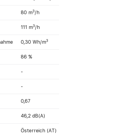
3
80 m
/h
3
111 m
/h
3
fnahme
0,30 Wh/m
86 %
-
-
0,67
46,2 dB(A)
Österreich (AT)