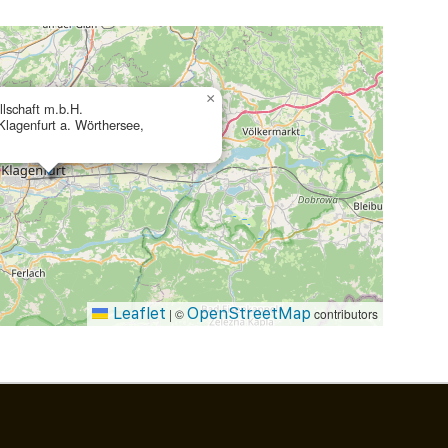
×
lschaft m.b.H.
Klagenfurt a. Wörthersee,
Leaflet
OpenStreetMap
|
©
contributors