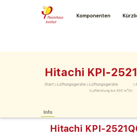
Komponenten
Kürzli
Hitachi KPI-25
>
>
>
Start
Lüftungs­geräte
Lüftungs­geräte
(Luftleistung bis 600 m³/h)
Info
Hitachi KPI-2521