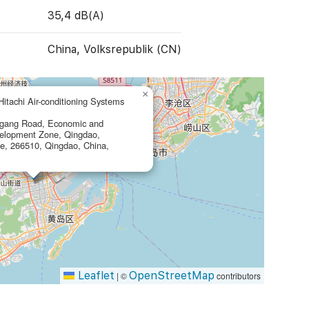
35,4 dB(A)
China, Volksrepublik (CN)
×
itachi Air-conditioning Systems
ngang Road, Economic and
velopment Zone, Qingdao,
e, 266510, Qingdao, China,
Leaflet
OpenStreetMap
|
©
contributors