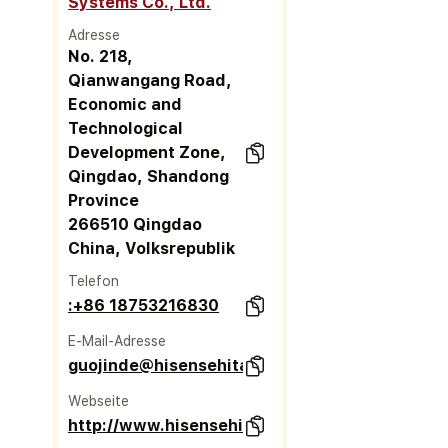
Systems Co., Ltd.
Adresse
No. 218,
Qianwangang Road,
Economic and
Technological
Development Zone,
Qingdao, Shandong
Province
266510 Qingdao
China, Volksrepublik
Telefon
:+86 18753216830
E-Mail-Adresse
guojinde@hisensehitachi.com
Webseite
http://www.hisensehitachi.com