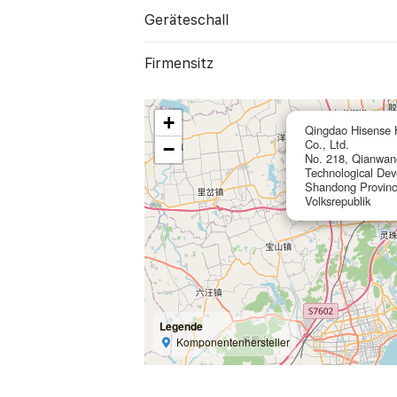
Geräte­schall
Firmensitz
+
Qingdao Hisense H
Co., Ltd.
−
No. 218, Qianwa
Technological De
Shandong Provinc
Volksrepublik
Legende
Komponentenhersteller