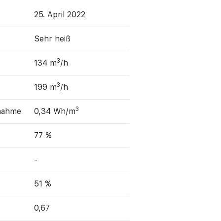
25. April 2022
Sehr heiß
3
134 m
/h
3
199 m
/h
3
fnahme
0,34 Wh/m
77 %
-
51 %
0,67