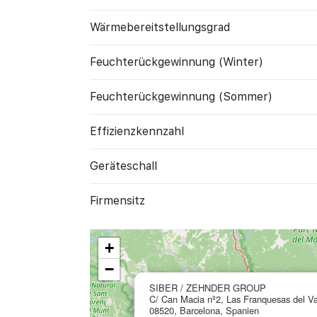
Wärme­bereitstellungs­grad
Feuchte­rück­gewinnung (Winter)
Feuchte­rück­gewinnung (Sommer)
Effizienzkennzahl
Geräte­schall
Firmensitz
+
−
SIBER / ZEHNDER GROUP
C/ Can Macia nº2, Las Franquesas del Va
08520, Barcelona, Spanien