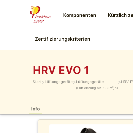
Komponenten
Kürzlich ze
Zertifizierungs­kriterien
HRV EVO 1
>
>
>
Start
Lüftungs­geräte
Lüftungs­geräte
HRV E
(Luftleistung bis 600 m³/h)
Info