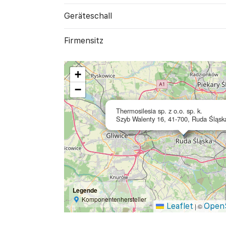
Geräte­schall
Firmensitz
+
−
Thermosilesia sp. z o.o. sp. k.
Szyb Walenty 16, 41-700, Ruda Śląsk
Legende
Komponentenhersteller
Leaflet
Open
|
©