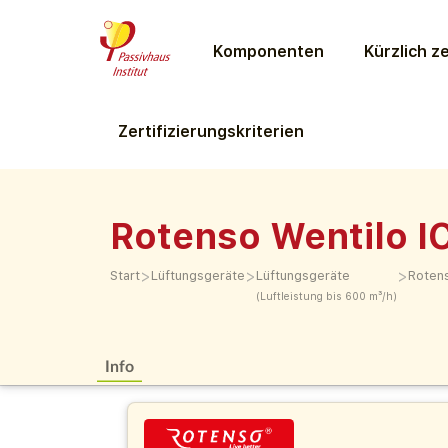
Komponenten
Kürzlich ze
Zertifizierungs­kriterien
Rotenso Wentilo I
>
>
>
Start
Lüftungs­geräte
Lüftungs­geräte
Rotens
(Luftleistung bis 600 m³/h)
Info