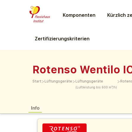
Komponenten
Kürzlich ze
Zertifizierungs­kriterien
Rotenso Wentilo I
>
>
>
Start
Lüftungs­geräte
Lüftungs­geräte
Roten
(Luftleistung bis 600 m³/h)
Info