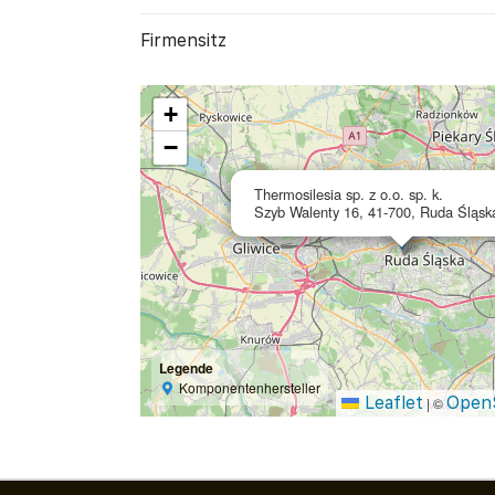
Firmensitz
+
−
Thermosilesia sp. z o.o. sp. k.
Szyb Walenty 16, 41-700, Ruda Śląsk
Legende
Komponentenhersteller
Leaflet
Open
|
©