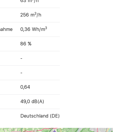
63 m
/h
3
256 m
/h
3
fnahme
0,36 Wh/m
86 %
-
-
0,64
49,0 dB(A)
Deutschland (DE)