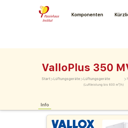
Komponenten
Kürzli
ValloPlus 350 M
>
>
>
Start
Lüftungs­geräte
Lüftungs­geräte
(Luftleistung bis 600 m³/h)
Info