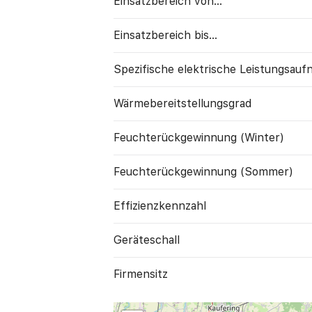
Einsatzbereich von...
Einsatzbereich bis...
Spezifische elektrische Leistungs­au
Wärme­bereitstellungs­grad
Feuchte­rück­gewinnung (Winter)
Feuchte­rück­gewinnung (Sommer)
Effizienzkennzahl
Geräte­schall
Firmensitz