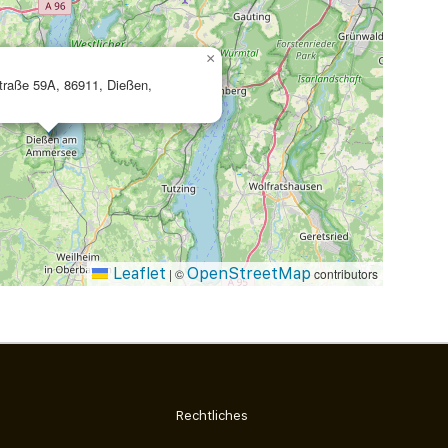
×
traße 59A, 86911, Dießen,
Leaflet
OpenStreetMap
|
©
contributors
Rechtliches