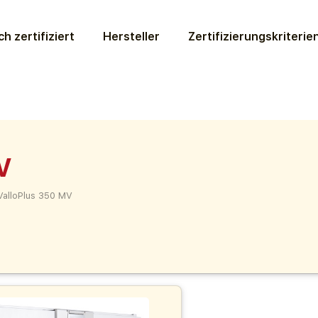
ch zertifiziert
Hersteller
Zertifizierungs­kriterie
V
ValloPlus 350 MV