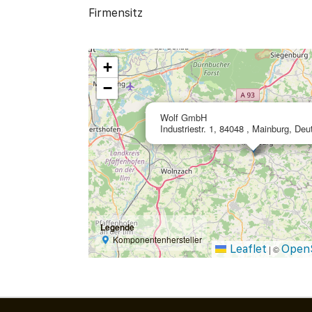
Firmensitz
+
−
Wolf GmbH
Industriestr. 1, 84048 , Mainburg, Deu
Legende
Komponentenhersteller
Leaflet
Open
|
©