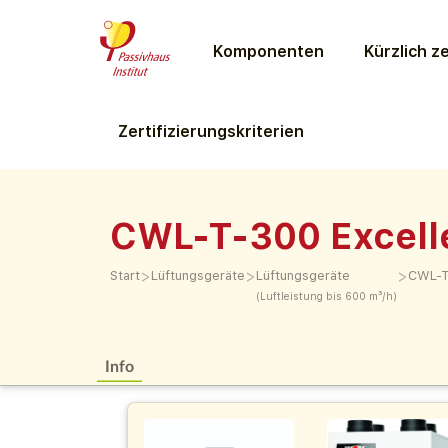
Komponenten
Kürzlich ze
Zertifizierungs­kriterien
CWL-T-300 Excell
>
>
>
Start
Lüftungs­geräte
Lüftungs­geräte
CWL-T
(Luftleistung bis 600 m³/h)
Info