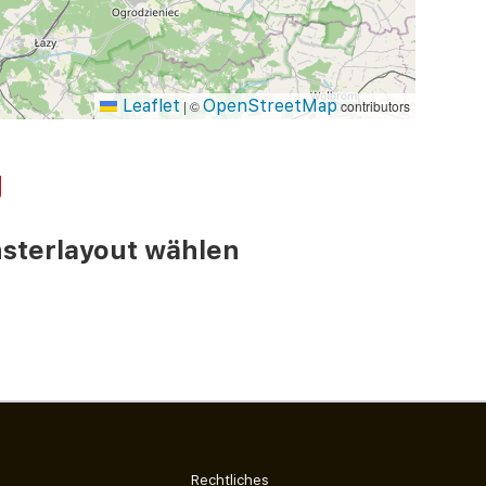
Leaflet
OpenStreetMap
|
©
contributors
g
ster­layout wählen
Rechtliches