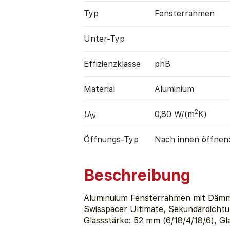
Typ
Fensterrahmen
Unter-Typ
Effizienz­klasse
phB
Material
Aluminium
2
U
0,80 W/(m
K)
W
Öffnungs-Typ
Nach innen öffnen
Beschreibung
Aluminuium Fensterrahmen mit Dämm
Swisspacer Ultimate, Sekundärdichtu
Glassstärke: 52 mm (6/18/4/18/6), Gl