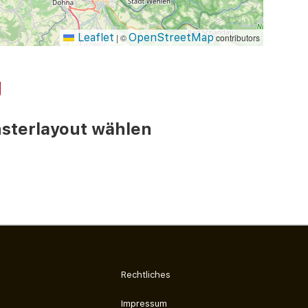
Leaflet
OpenStreetMap
|
©
contributors
g
ster­layout wählen
Rechtliches
Impressum