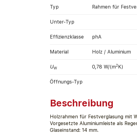
Typ
Rahmen für Fest­ve
Unter-Typ
Effizienz­klasse
phA
Material
Holz / Aluminium
2
U
0,78 W/(m
K)
W
Öffnungs-Typ
Beschreibung
Holzrahmen für Festverglasung mit
Vorgesetzte Aluminiumleiste als Rege
Glaseinstand: 14 mm.