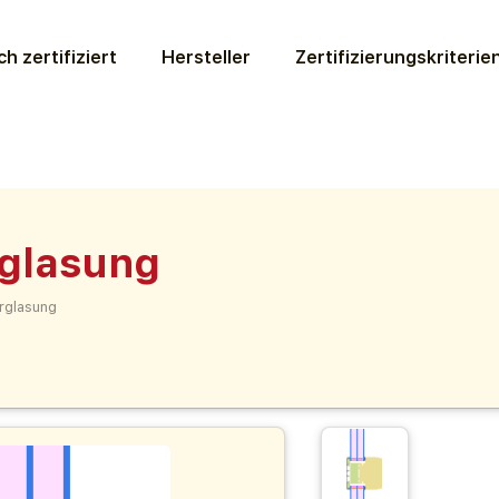
ch zertifiziert
Hersteller
Zertifizierungs­kriterie
rglasung
rglasung