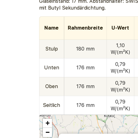
Glaseinstand: 17 mm. Abstandhalter: SW
mit Butyl Sekundärdichtung.
Name
Rahmenbreite
U-Wert
1,10
Stulp
180 mm
W/(m²K)
0,79
Unten
176 mm
W/(m²K)
0,79
Oben
176 mm
W/(m²K)
0,79
Seitlich
176 mm
W/(m²K)
+
−