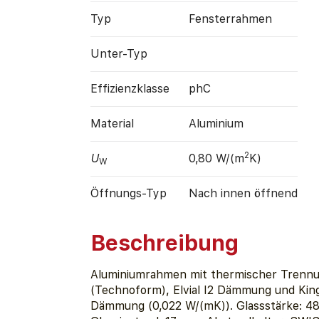
Typ
Fensterrahmen
Unter-Typ
Effizienz­klasse
phC
Material
Aluminium
2
U
0,80 W/(m
K)
W
Öffnungs-Typ
Nach innen öffnend
Beschreibung
Aluminiumrahmen mit thermischer Trennu
(Technoform), Elvial I2 Dämmung und Ki
Dämmung (0,022 W/(mK)). Glassstärke: 48