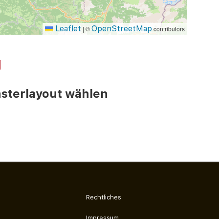
Leaflet
OpenStreetMap
|
©
contributors
g
ster­layout wählen
Rechtliches
Impressum