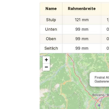
Name
Rahmenbreite
Stulp
121 mm
1
Unten
99 mm
0
Oben
99 mm
0
Seitlich
99 mm
0
+
−
Finstral 
Gastererwe