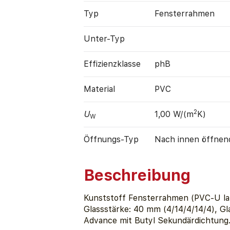
Typ
Fensterrahmen
Unter-Typ
Effizienz­klasse
phB
Material
PVC
2
U
1,00 W/(m
K)
W
Öffnungs-Typ
Nach innen öffnen
Beschreibung
Kunststoff Fensterrahmen (PVC-U la
Glassstärke: 40 mm (4/14/4/14/4), Gl
Advance mit Butyl Sekundärdichtung