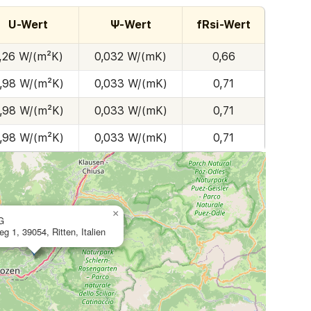
U-Wert
Ψ-Wert
fRsi-Wert
,26 W/(m²K)
0,032 W/(mK)
0,66
,98 W/(m²K)
0,033 W/(mK)
0,71
,98 W/(m²K)
0,033 W/(mK)
0,71
,98 W/(m²K)
0,033 W/(mK)
0,71
×
AG
g 1, 39054, Ritten, Italien