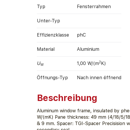
Typ
Fensterrahmen
Unter-Typ
Effizienz­klasse
phC
Material
Aluminium
2
U
1,00 W/(m
K)
W
Öffnungs-Typ
Nach innen öffnend
Beschreibung
Aluminum window frame, insulated by phen
W/(mK) Pane thickness: 49 mm (4/18/5/18/
& 9 mm. Spacer: TGI-Spacer Precisision w
secondary seal.