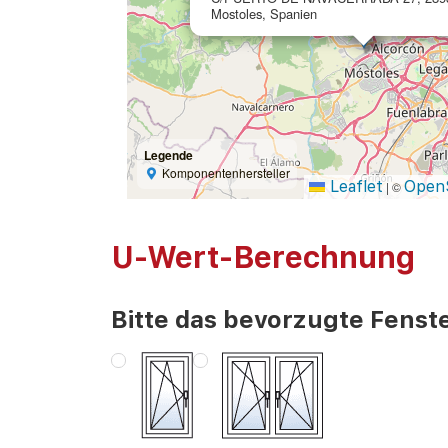
Mostoles, Spanien
Legende
Komponentenhersteller
Leaflet
Open
|
©
U-Wert-Berechnung
Bitte das bevorzugte Fenste