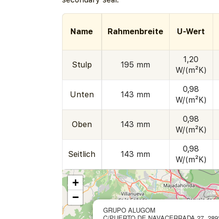
Name
Rahmenbreite
U-Wert
1,20
Stulp
195 mm
W/(m²K)
0,98
Unten
143 mm
W/(m²K)
0,98
Oben
143 mm
W/(m²K)
0,98
Seitlich
143 mm
W/(m²K)
+
−
GRUPO ALUGOM
C/PUERTO DE NAVACERRADA 27, 289