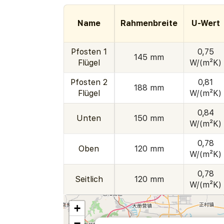
Name
Rahmenbreite
U-Wert
Pfosten 1
0,75
145 mm
Flügel
W/(m²K)
Pfosten 2
0,81
188 mm
Flügel
W/(m²K)
0,84
Unten
150 mm
W/(m²K)
0,78
Oben
120 mm
W/(m²K)
0,78
Seitlich
120 mm
W/(m²K)
+
−