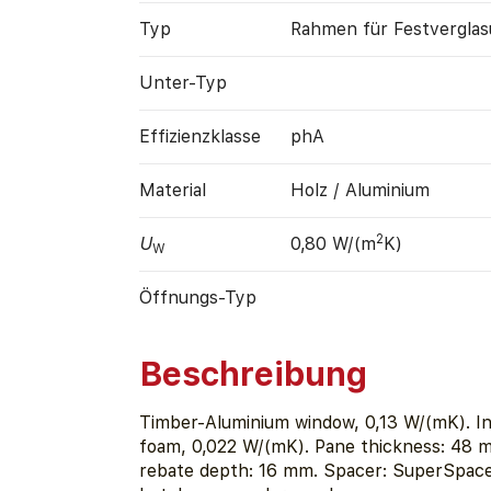
Typ
Rahmen für Fest­vergla
Unter-Typ
Effizienz­klasse
phA
Material
Holz / Aluminium
2
U
0,80 W/(m
K)
W
Öffnungs-Typ
Beschreibung
Timber-Aluminium window, 0,13 W/(mK). In
foam, 0,022 W/(mK). Pane thickness: 48 m
rebate depth: 16 mm. Spacer: SuperSpacer