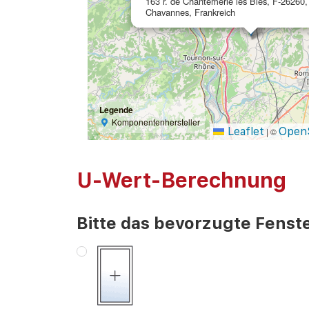
163 r. de Chantemerle les Blés, F-26260,
Chavannes, Frankreich
Legende
Komponentenhersteller
Leaflet
Open
|
©
U-Wert-Berechnung
Bitte das bevorzugte Fenste