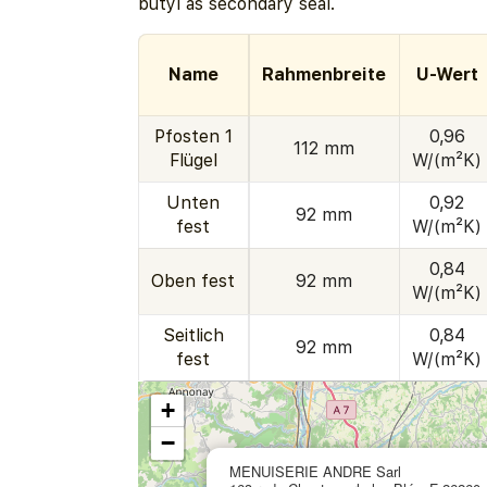
butyl as secondary seal.
Name
Rahmenbreite
U-Wert
Pfosten 1
0,96
112 mm
Flügel
W/(m²K)
Unten
0,92
92 mm
fest
W/(m²K)
0,84
Oben fest
92 mm
W/(m²K)
Seitlich
0,84
92 mm
fest
W/(m²K)
+
−
MENUISERIE ANDRE Sarl