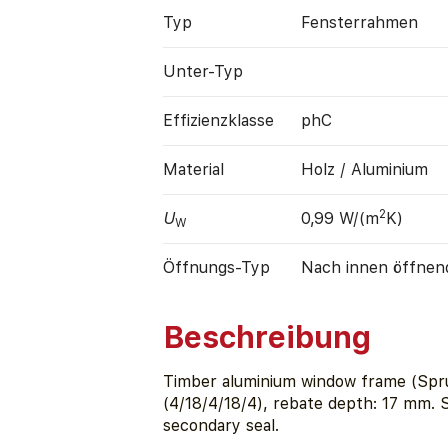
Typ
Fensterrahmen
Unter-Typ
Effizienz­klasse
phC
Material
Holz / Aluminium
2
U
0,99 W/(m
K)
W
Öffnungs-Typ
Nach innen öffnen
Beschreibung
Timber aluminium window frame (Spru
(4/18/4/18/4), rebate depth: 17 mm.
secondary seal.