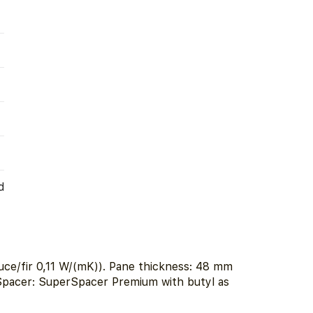
d
ce/fir 0,11 W/(mK)). Pane thickness: 48 mm
 Spacer: SuperSpacer Premium with butyl as