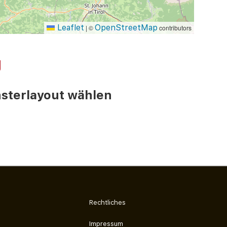
Leaflet
OpenStreetMap
|
©
contributors
g
ster­layout wählen
Rechtliches
Impressum