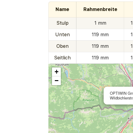
Name
Rahmenbreite
Stulp
1 mm
Unten
119 mm
Oben
119 mm
Seitlich
119 mm
+
−
OPTIWIN G
Wildbichlerst