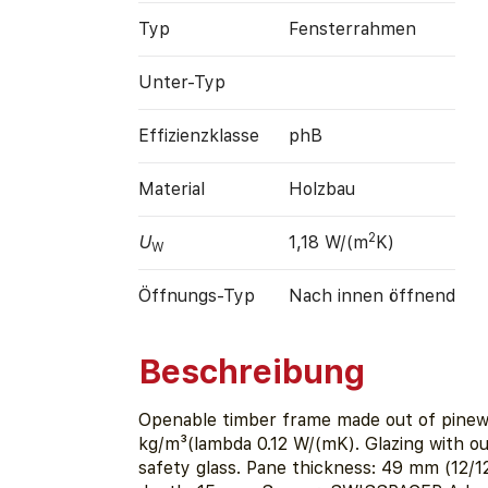
Typ
Fensterrahmen
Unter-Typ
Effizienz­klasse
phB
Material
Holzbau
2
U
1,18 W/(m
K)
W
Öffnungs-Typ
Nach innen öffnend
Beschreibung
Openable timber frame made out of pinew
kg/m³(lambda 0.12 W/(mK). Glazing with o
safety glass. Pane thickness: 49 mm (12/1