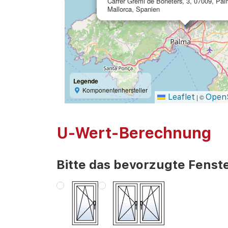
Carrer Gremi de Boneters, 3, 07009, Pa
Mallorca, Spanien
Legende
Komponentenhersteller
Leaflet
Open
|
©
U-Wert-Berechnung
Bitte das bevorzugte Fenste