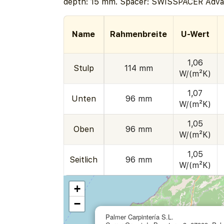
depth: 15 mm. Spacer: SWISSPACER Adva
Name
Rahmenbreite
U-Wert
1,06
Stulp
114 mm
W/(m²K)
1,07
Unten
96 mm
W/(m²K)
1,05
Oben
96 mm
W/(m²K)
1,05
Seitlich
96 mm
W/(m²K)
+
−
Palmer Carpintería S.L.