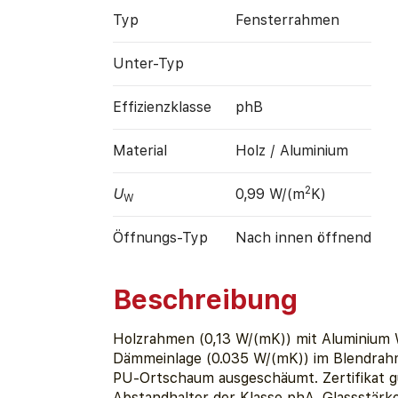
Typ
Fensterrahmen
Unter-Typ
Effizienz­klasse
phB
Material
Holz / Aluminium
2
U
0,99 W/(m
K)
W
Öffnungs-Typ
Nach innen öffnend
Beschreibung
Holzrahmen (0,13 W/(mK)) mit Aluminium 
Dämmeinlage (0.035 W/(mK)) im Blendrahm
PU-Ortschaum ausgeschäumt. Zertifikat gül
Abstandhalter der Klasse phA. Glassstär