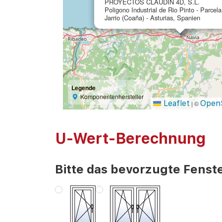
PROYECTOS CLAUDIN 4D, S.L.
Poligono Industrial de Rio Pinto - Parcel
Jarrio (Coaña) - Asturias, Spanien
Legende
Komponentenhersteller
Leaflet
Open
|
©
U-Wert-Berechnung
Bitte das bevorzugte Fenste