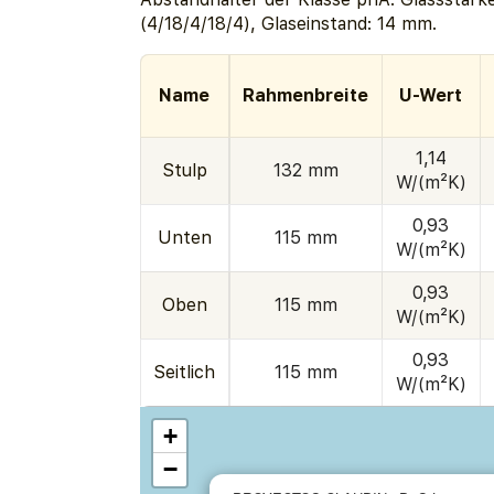
(4/18/4/18/4), Glaseinstand: 14 mm.
Name
Rahmenbreite
U-Wert
1,14
Stulp
132 mm
W/(m²K)
0,93
Unten
115 mm
W/(m²K)
0,93
Oben
115 mm
W/(m²K)
0,93
Seitlich
115 mm
W/(m²K)
+
−