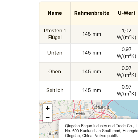
Name
Rahmenbreite
U-Wert
Pfosten 1
1,02
148 mm
Flügel
W/(m²K)
0,97
Unten
145 mm
W/(m²K)
0,97
Oben
145 mm
W/(m²K)
0,97
Seitlich
145 mm
W/(m²K)
+
−
Qingdao Faguo industry and Trade Co., L
No. 699 Kunlunshan Southroad, Huangda
Qingdao, China, Volksrepublik