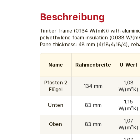
Beschreibung
Timber frame (0.134 W/(mK)) with aluminiu
polyethylene foam insulation (0.038 W/(mK
Pane thickness: 48 mm (4/18/4/18/4), reb
Name
Rahmenbreite
U-Wert
Pfosten 2
1,08
134 mm
Flügel
W/(m²K)
1,15
Unten
83 mm
W/(m²K)
1,07
Oben
83 mm
W/(m²K)
1,07