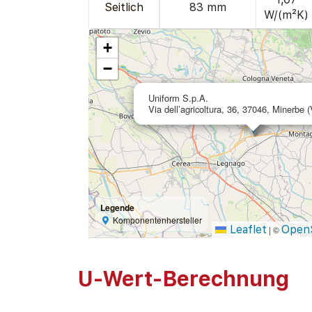
Seitlich
83 mm
W/(m²K)
+
−
Uniform S.p.A.
Via dell’agricoltura, 36, 37046, Minerbe (
Legende
Komponentenhersteller
Leaflet
Open
|
©
U-Wert-Berechnung