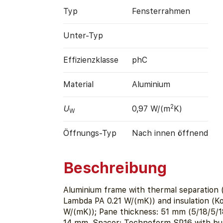
Typ
Fensterrahmen
Unter-Typ
Effizienz­klasse
phC
Material
Aluminium
2
U
0,97 W/(m
K)
W
Öffnungs-Typ
Nach innen öffnend
Beschreibung
Aluminium frame with thermal separation
Lambda PA 0.21 W/(mK)) and insulation (K
W/(mK)); Pane thickness: 51 mm (5/18/5/1
14 mm. Spacer: Technoform SP16 with but