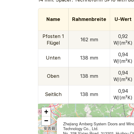
Name
Rahmenbreite
U-Wert
Pfosten 1
0,92
162 mm
Flügel
W/(m²K)
0,94
Unten
138 mm
W/(m²K)
0,94
Oben
138 mm
W/(m²K)
0,94
Seitlich
138 mm
W/(m²K)
+
−
Zhejiang Amberg System Doors and Win
Technology Co., Ltd.
No. 328 Yixian Road, 313202, Huzhou Cit