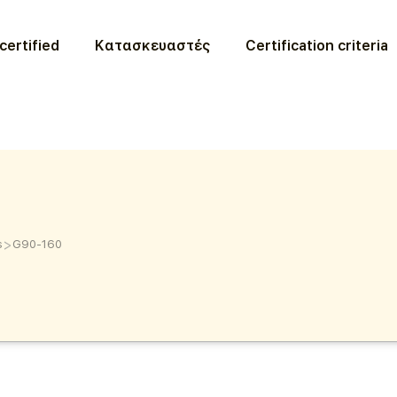
certified
Κατασκευαστές
Certification criteria
>
s
G90-160