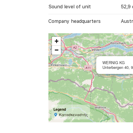
Sound level of unit
52,9 
Company headquarters
Austr
+
−
WERNIG KG
Unterbergen 40, 9
Legend
Κατασκευαστής