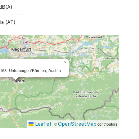
dB(A)
ia (AT)
×
163, Unterbergen/Kärnten, Austria
Leaflet
OpenStreetMap
|
©
contributors