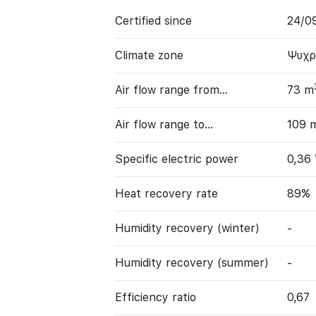
Certified since
24/0
Climate zone
Ψυχρ
Air flow range from…
73 m
Air flow range to…
109 
Specific electric power
0,36
Heat recovery rate
89%
Humidity recovery (winter)
-
Humidity recovery (summer)
-
Efficiency ratio
0,67