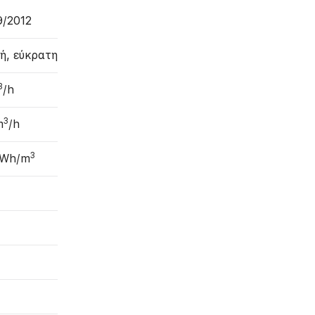
9/2012
ή, εύκρατη
3
/h
3
m
/h
3
 Wh/m